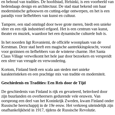
en behoud van tradities. De hoofdstad, Helsinki, is een voorbeeld van
hedendaags design en architectuur. De stad staat bekend om haar
modernistische gebouwen en cutting-edge ontwerpen, en het is een
paradijs voor liefhebbers van kunst en cultuur.
Tampere, een stad omringd door twee grote meren, biedt een unieke
sfeer en een rijk industrieel erfgoed. Het is een centrum van kunst,
theater en muziek, waardoor het een dynamische culturele hub is.
In het noorden ligt Rovaniemi, de officiële woonplaats van de
Kerstman. Deze stad heeft een magische aantrekkingskracht, vooral
voor gezinnen en liefhebbers van de winterse charme. Het Santa
Claus Village verwelkomt het hele jaar door bezoekers en verspreidt
een sfeer van vreugde en verwondering.
Kortom, Finland biedt een scala aan steden met unieke
karakteristieken en een prachtige mix van traditie en moderniteit.
Geschiedenis en Tradities: Een Reis door de Tijd
De geschiedenis van Finland is rijk en gevarieerd, beïnvloed door
zijn buurlanden en overheersers gedurende vele eeuwen. Van
oorsprong een deel van het Koninkrijk Zweden, kwam Finland onder
Russische heerschappij in de 19e eeuw. Het verkreeg uiteindelijk zijn
onafhankelijkheid in 1917, tijdens de Russische Revolutie.