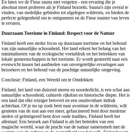
En laten we de Finse sauna niet vergeten - een ervaring die je
absoluut moet proberen als je Finland bezoekt. Sauna's zijn overal te
vinden, van stedelijke gebieden tot afgelegen wildernis, en bieden de
perfecte gelegenheid om te ontspannen en de Finse manier van leven
te ervaren.
Duurzaam Toerisme in Finland: Respect voor de Natuur
Finland heeft een sterke focus op duurzaam toerisme en het behoud
van zijn natuurlijke schoonheid. Het land erkent het belang van het
minimaliseren van de ecologische voetafdruk en het betrekken van
lokale gemeenschappen in het toerisme. Er wordt gestreefd naar een
evenwicht tussen het aanbieden van onvergetelijke ervaringen aan
bezoekers en het behoud van de prachtige natuurlijke omgeving.
Conclusie: Finland, een Wereld om te Ontdekken
Finland, het land van duizend meren en noorderlicht, is een schat aan
natuurlijke schoonheid, culturele rijkdom en historische diepte. Het is
een land dat elke reiziger betovert en een onuitwisbare indruk
achterlaat. Of je nu op zoek bent naar avontuur in de wildernis, wilt
genieten van de rust aan een meer, gefascineerd bent door moderne
steden of geïntrigeerd bent door oude tradities, Finland heeft het
allemaal. Een bezoek aan Finland is als het betreden van een
magische wereld, waar de pracht van de natuur samensmelt met de