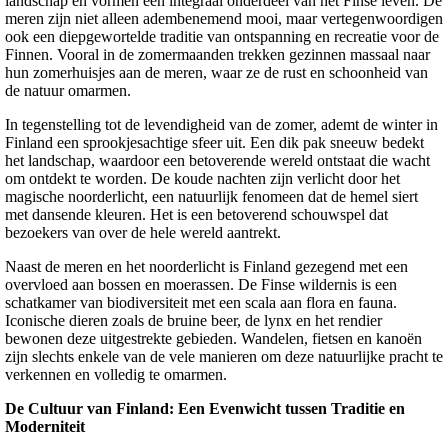
landschap en vormen een integraal onderdeel van het Finse leven. De
meren zijn niet alleen adembenemend mooi, maar vertegenwoordigen
ook een diepgewortelde traditie van ontspanning en recreatie voor de
Finnen. Vooral in de zomermaanden trekken gezinnen massaal naar
hun zomerhuisjes aan de meren, waar ze de rust en schoonheid van
de natuur omarmen.
In tegenstelling tot de levendigheid van de zomer, ademt de winter in
Finland een sprookjesachtige sfeer uit. Een dik pak sneeuw bedekt
het landschap, waardoor een betoverende wereld ontstaat die wacht
om ontdekt te worden. De koude nachten zijn verlicht door het
magische noorderlicht, een natuurlijk fenomeen dat de hemel siert
met dansende kleuren. Het is een betoverend schouwspel dat
bezoekers van over de hele wereld aantrekt.
Naast de meren en het noorderlicht is Finland gezegend met een
overvloed aan bossen en moerassen. De Finse wildernis is een
schatkamer van biodiversiteit met een scala aan flora en fauna.
Iconische dieren zoals de bruine beer, de lynx en het rendier
bewonen deze uitgestrekte gebieden. Wandelen, fietsen en kanoën
zijn slechts enkele van de vele manieren om deze natuurlijke pracht te
verkennen en volledig te omarmen.
De Cultuur van Finland: Een Evenwicht tussen Traditie en
Moderniteit