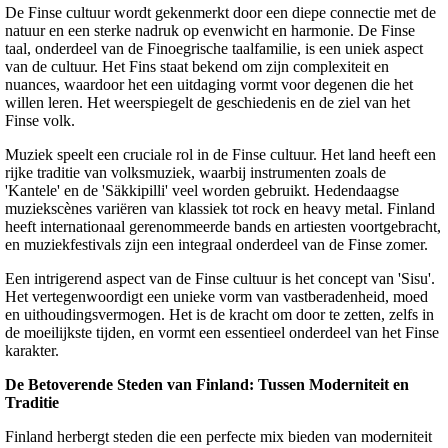
De Finse cultuur wordt gekenmerkt door een diepe connectie met de
natuur en een sterke nadruk op evenwicht en harmonie. De Finse
taal, onderdeel van de Finoegrische taalfamilie, is een uniek aspect
van de cultuur. Het Fins staat bekend om zijn complexiteit en
nuances, waardoor het een uitdaging vormt voor degenen die het
willen leren. Het weerspiegelt de geschiedenis en de ziel van het
Finse volk.
Muziek speelt een cruciale rol in de Finse cultuur. Het land heeft een
rijke traditie van volksmuziek, waarbij instrumenten zoals de
'Kantele' en de 'Säkkipilli' veel worden gebruikt. Hedendaagse
muziekscènes variëren van klassiek tot rock en heavy metal. Finland
heeft internationaal gerenommeerde bands en artiesten voortgebracht,
en muziekfestivals zijn een integraal onderdeel van de Finse zomer.
Een intrigerend aspect van de Finse cultuur is het concept van 'Sisu'.
Het vertegenwoordigt een unieke vorm van vastberadenheid, moed
en uithoudingsvermogen. Het is de kracht om door te zetten, zelfs in
de moeilijkste tijden, en vormt een essentieel onderdeel van het Finse
karakter.
De Betoverende Steden van Finland: Tussen Moderniteit en
Traditie
Finland herbergt steden die een perfecte mix bieden van moderniteit