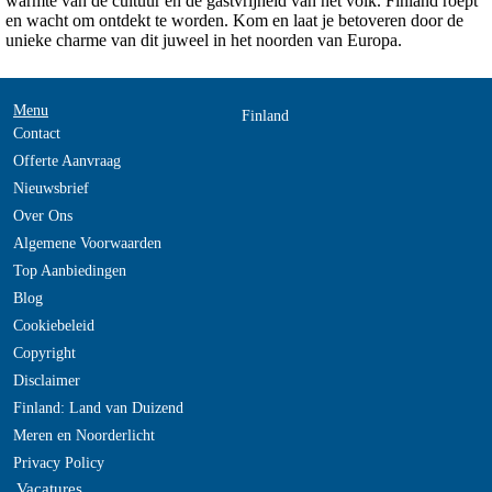
warmte van de cultuur en de gastvrijheid van het volk. Finland roept
en wacht om ontdekt te worden. Kom en laat je betoveren door de
unieke charme van dit juweel in het noorden van Europa.
Menu
Finland
Contact
Offerte Aanvraag
Nieuwsbrief
Over Ons
Algemene Voorwaarden
Top Aanbiedingen
Blog
Cookiebeleid
Copyright
Disclaimer
Finland: Land van Duizend
Meren en Noorderlicht
Privacy Policy
Vacatures