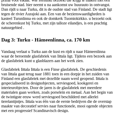
prima voor elkaar. Wie Helsinki bezoekt die krijgt te maken met een
bruisende stad. hier neemt u na aankomst uw huurauto in ontvangst.
Dan rijdt u naar Turku, dit is de oudste stad van Finland. De stadt ligt
tegen de rivier Aurajoki aan. Een van de bezienswaardigheden is
kasteel Turunlinna en ook de domkerk Tuomiokirkko. u bezoekt ook
de scherenkust bij Turku, met zijn talloze eilandjes, is een prachtig
natuurgebied .
Dag 3: Turku - Hämeenlinna, ca. 170 km
Vandaag verlaat u Turku aan de kust en rijdt u naar Hämeenlinna
waar de beroemde glasfabriek van Iittala ligt. Tijdens een bezoek aan
de glasfabriek kunt u glasblazers aan het werk zien.
Glasfabriek Iittala Iittala is een Finse glasfabriek. De geschiedenis
van Iittala gaat terug naar 1881 toen in een dorpje in het zuiden van
Finland een glasfabriek met dezelfde naam werd geopend. Iittala is
gespecialiseerd in designobjecten, serviesgoed, kookgerei en
interieurobjecten. Door de jaren is de glasfabriek met meerdere
materialen gaan werken, zoals porselein en metaal. Aan het begin van
de twintigste eeuw werd serviesgoed beschilderd met allerlei
tierelantijntjes. Iittala was één van de eerste bedrijven die de overstap
maakte van decoratief servies naar functionele, mooi ogende objecten
met een progressief Scandinavisch design.