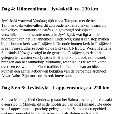
Dag 4: Hämeenlinna - Jyväskylä, ca. 230 km
Jyväskylä waterval Vandaag rijdt u via Tampere met de bekende
Tammerkoskiwatervallen, dit zijn oude textielfabrieken waarin nu
winkeltjes, restaurants en cafés zijn gevestigd ook zijn er
verschillende interessante musea in Jyväskylä, wat ligt aan de
noordkant van het Päijännemeer. Onderweg kunt u een stop maken
bij de houten kerk van Petäjävesi. De oude houten kerk in Petäjävesi
is een Finse Lutherse Kerk op de lijst van UNESCO World Heritage
Site sinds 1994 gevestigd in de gemeente Petäjävesi, is de kerk
gelegen ten westen van Jyväskylä. Hierna kunt u ook een bezoek
brengen aan het saunadorp Muurame, waar u alles te weten komt
over een eeuwenoude Finse traditie. Liefhebbers van architectuur
kunnen een aantal gebouwen bekijken van de beroemde architect
Alvar Aalto. Zijn museum is ook interessant.
Dag 5 en 6: Jyväskylä - Lappeenranta, ca. 220 km
Saimaa Merengebied Onderweg naar het Saimaa merengebied maakt
u een stop in Mikkeli, dit is de hoofdstad van oost Finland . De oude
stad Lappeenranta is prachtig gelegen in het Saimaa merengebied,
met een oppervlakte die net zo groot is als Belgie en Nederland